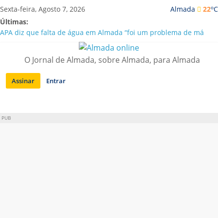
Saltar
o
Sexta-feira, Agosto 7, 2026
Almada
22
C
para
Últimas:
conteúdo
APA diz que falta de água em Almada “foi um problema de má
gestão”
Laranjeiro | Cultura pop asiática invade a Casa Amarela
O Jornal de Almada, sobre Almada, para Almada
Ponte 25 de Abril celebra 60 anos com programa cultural entre
Lisboa e Almada
Assinar
Entrar
Situação de alerta em Almada renovada até final de Agosto
Sobreda | Solar dos Zagallos acolhe festival “Interconnect”
PUB