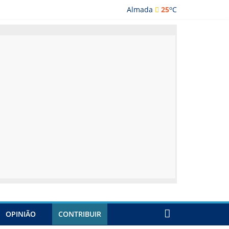
o
Almada
25
C
ada
OPINIÃO
CONTRIBUIR