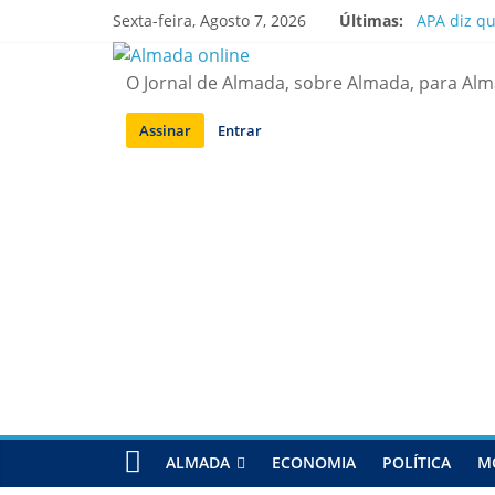
Saltar
Sexta-feira, Agosto 7, 2026
Últimas:
APA diz q
para
Laranjeiro
conteúdo
Ponte 25 d
O Jornal de Almada, sobre Almada, para Al
Situação d
Sobreda | 
Assinar
Entrar
ALMADA
ECONOMIA
POLÍTICA
M