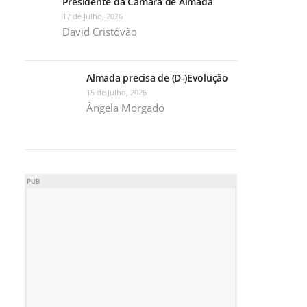
Presidente da Câmara de Almada
17 de Julho, 2026
David Cristóvão
Almada precisa de (D-)Evolução
15 de Julho, 2026
Ângela Morgado
PUB