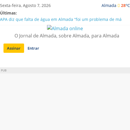
Saltar
o
Sexta-feira, Agosto 7, 2026
Almada
28
C
para
Últimas:
conteúdo
APA diz que falta de água em Almada “foi um problema de má
gestão”
Laranjeiro | Cultura pop asiática invade a Casa Amarela
O Jornal de Almada, sobre Almada, para Almada
Ponte 25 de Abril celebra 60 anos com programa cultural entre
Lisboa e Almada
Assinar
Entrar
Situação de alerta em Almada renovada até final de Agosto
Sobreda | Solar dos Zagallos acolhe festival “Interconnect”
PUB