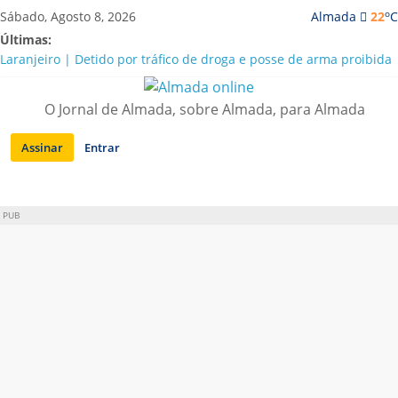
Saltar
o
Sábado, Agosto 8, 2026
Almada
22
C
para
Últimas:
conteúdo
Laranjeiro | Detido por tráfico de droga e posse de arma proibida
A “crise” da água em Almada: ilações e ensinamentos necessários
para o futuro
O Jornal de Almada, sobre Almada, para Almada
Costa da Caparica | Polícia Marítima e ASAE detectam
irregularidades em habitações e restaurantes
Assinar
Entrar
APA diz que falta de água em Almada “foi um problema de má
gestão”
Laranjeiro | Cultura pop asiática invade a Casa Amarela
PUB