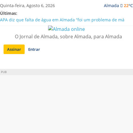
Saltar
o
Quinta-feira, Agosto 6, 2026
Almada
22
C
para
Últimas:
conteúdo
APA diz que falta de água em Almada “foi um problema de má
gestão”
Laranjeiro | Cultura pop asiática invade a Casa Amarela
O Jornal de Almada, sobre Almada, para Almada
Ponte 25 de Abril celebra 60 anos com programa cultural entre
Lisboa e Almada
Assinar
Entrar
Situação de alerta em Almada renovada até final de Agosto
Sobreda | Solar dos Zagallos acolhe festival “Interconnect”
PUB