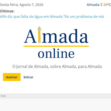
Saltar
o
Sexta-feira, Agosto 7, 2026
Almada
20
C
para
Últimas:
conteúdo
APA diz que falta de água em Almada “foi um problema de má
gestão”
Laranjeiro | Cultura pop asiática invade a Casa Amarela
Ponte 25 de Abril celebra 60 anos com programa cultural entre
Lisboa e Almada
Situação de alerta em Almada renovada até final de Agosto
Sobreda | Solar dos Zagallos acolhe festival “Interconnect”
O Jornal de Almada, sobre Almada, para Almada
Assinar
Entrar
PUB