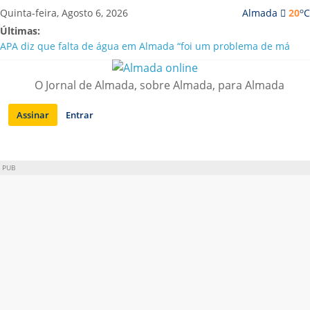
Saltar
o
Quinta-feira, Agosto 6, 2026
Almada
20
C
para
Últimas:
conteúdo
APA diz que falta de água em Almada “foi um problema de má
gestão”
Laranjeiro | Cultura pop asiática invade a Casa Amarela
O Jornal de Almada, sobre Almada, para Almada
Ponte 25 de Abril celebra 60 anos com programa cultural entre
Lisboa e Almada
Assinar
Entrar
Situação de alerta em Almada renovada até final de Agosto
Sobreda | Solar dos Zagallos acolhe festival “Interconnect”
PUB