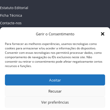
Estatuto Editorial
Ficha Técnica
Contacte-nos
Newsletter
Gerir o Consentimento
Política de Privacidade
Para fornecer as melhores experiências, usamos tecnologias como
Publicidade
cookies para armazenar e/ou aceder a informações do dispositivo.
Consentir com essas tecnologias nos permitirá processar dados, como
comportamento de navegação ou IDs exclusivos neste site. Não
consentir ou retirar o consentimento pode afetar negativamante certos
recursos e funções.
Aceitar
Recusar
Ver preferências
Copyright © 2026
Almada online
. Todos os direitos reservados