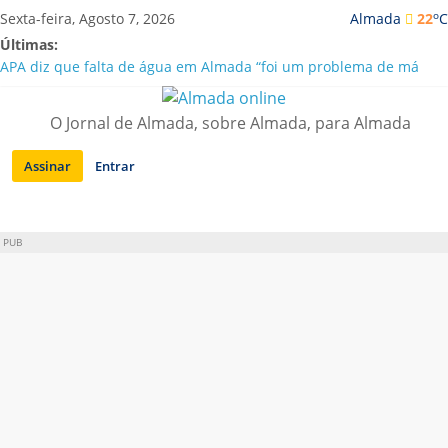
Saltar
o
Sexta-feira, Agosto 7, 2026
Almada
22
C
para
Últimas:
conteúdo
APA diz que falta de água em Almada “foi um problema de má
gestão”
Laranjeiro | Cultura pop asiática invade a Casa Amarela
O Jornal de Almada, sobre Almada, para Almada
Ponte 25 de Abril celebra 60 anos com programa cultural entre
Lisboa e Almada
Assinar
Entrar
Situação de alerta em Almada renovada até final de Agosto
Sobreda | Solar dos Zagallos acolhe festival “Interconnect”
PUB