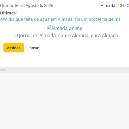
Saltar
o
Quinta-feira, Agosto 6, 2026
Almada
28
C
para
Últimas:
conteúdo
APA diz que falta de água em Almada “foi um problema de má
gestão”
Laranjeiro | Cultura pop asiática invade a Casa Amarela
O Jornal de Almada, sobre Almada, para Almada
Ponte 25 de Abril celebra 60 anos com programa cultural entre
Lisboa e Almada
Assinar
Entrar
Situação de alerta em Almada renovada até final de Agosto
Sobreda | Solar dos Zagallos acolhe festival “Interconnect”
PUB