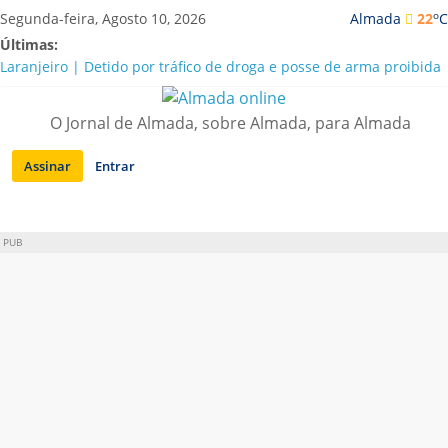
Saltar
o
Segunda-feira, Agosto 10, 2026
Almada
22
C
para
Últimas:
conteúdo
Laranjeiro | Detido por tráfico de droga e posse de arma proibida
A “crise” da água em Almada: ilações e ensinamentos necessários
para o futuro
O Jornal de Almada, sobre Almada, para Almada
Costa da Caparica | Polícia Marítima e ASAE detectam
irregularidades em habitações e restaurantes
Assinar
Entrar
APA diz que falta de água em Almada “foi um problema de má
gestão”
Laranjeiro | Cultura pop asiática invade a Casa Amarela
PUB