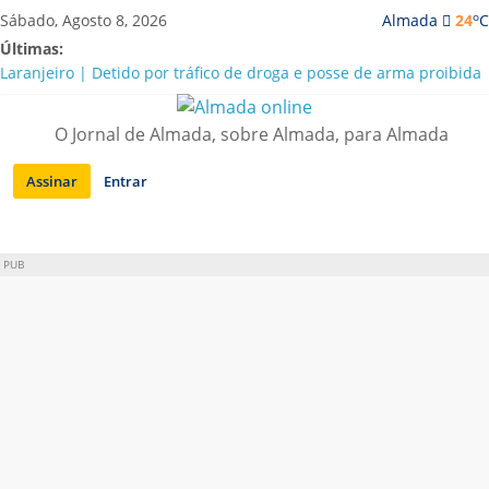
Saltar
o
Sábado, Agosto 8, 2026
Almada
24
C
para
Últimas:
conteúdo
Laranjeiro | Detido por tráfico de droga e posse de arma proibida
A “crise” da água em Almada: ilações e ensinamentos necessários
para o futuro
O Jornal de Almada, sobre Almada, para Almada
Costa da Caparica | Polícia Marítima e ASAE detectam
irregularidades em habitações e restaurantes
Assinar
Entrar
APA diz que falta de água em Almada “foi um problema de má
gestão”
Laranjeiro | Cultura pop asiática invade a Casa Amarela
PUB