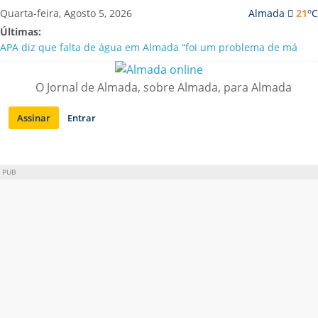
Saltar
o
Quarta-feira, Agosto 5, 2026
Almada
21
C
para
Últimas:
conteúdo
APA diz que falta de água em Almada “foi um problema de má
gestão”
Laranjeiro | Cultura pop asiática invade a Casa Amarela
O Jornal de Almada, sobre Almada, para Almada
Ponte 25 de Abril celebra 60 anos com programa cultural entre
Lisboa e Almada
Assinar
Entrar
Situação de alerta em Almada renovada até final de Agosto
Sobreda | Solar dos Zagallos acolhe festival “Interconnect”
PUB