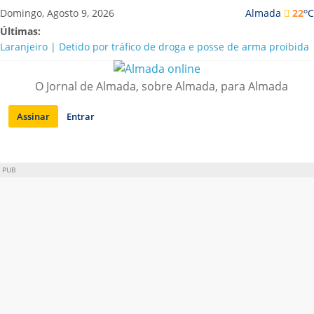
Saltar
o
Domingo, Agosto 9, 2026
Almada
22
C
para
Últimas:
conteúdo
Laranjeiro | Detido por tráfico de droga e posse de arma proibida
A “crise” da água em Almada: ilações e ensinamentos necessários
para o futuro
O Jornal de Almada, sobre Almada, para Almada
Costa da Caparica | Polícia Marítima e ASAE detectam
irregularidades em habitações e restaurantes
Assinar
Entrar
APA diz que falta de água em Almada “foi um problema de má
gestão”
Laranjeiro | Cultura pop asiática invade a Casa Amarela
PUB