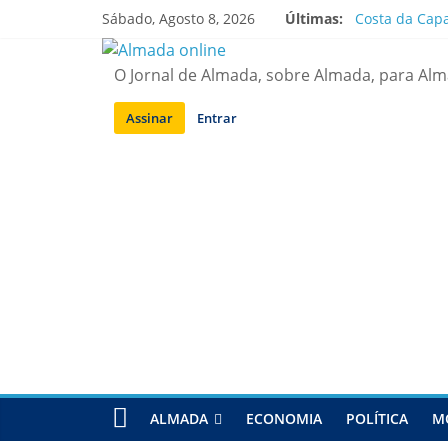
Saltar
Sábado, Agosto 8, 2026
Últimas:
Costa da Capa
para
APA diz que f
conteúdo
Laranjeiro | 
O Jornal de Almada, sobre Almada, para Al
Ponte 25 de A
Situação de a
Assinar
Entrar
ALMADA
ECONOMIA
POLÍTICA
M