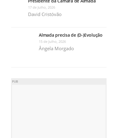
Presidente da Câmara de Almada
17 de Julho, 2026
David Cristóvão
Almada precisa de (D-)Evolução
15 de Julho, 2026
Ângela Morgado
PUB