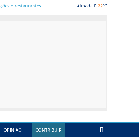
o
ações e restaurantes
Almada
22
C
OPINIÃO
CONTRIBUIR