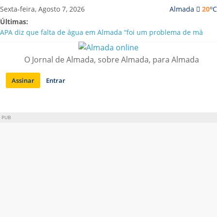
Saltar
o
Sexta-feira, Agosto 7, 2026
Almada
20
C
para
Últimas:
conteúdo
APA diz que falta de água em Almada “foi um problema de má
gestão”
Laranjeiro | Cultura pop asiática invade a Casa Amarela
O Jornal de Almada, sobre Almada, para Almada
Ponte 25 de Abril celebra 60 anos com programa cultural entre
Lisboa e Almada
Assinar
Entrar
Situação de alerta em Almada renovada até final de Agosto
Sobreda | Solar dos Zagallos acolhe festival “Interconnect”
PUB