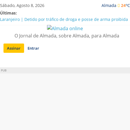
Saltar
o
Sábado, Agosto 8, 2026
Almada
24
C
para
Últimas:
conteúdo
Laranjeiro | Detido por tráfico de droga e posse de arma proibida
A “crise” da água em Almada: ilações e ensinamentos necessários
para o futuro
O Jornal de Almada, sobre Almada, para Almada
Costa da Caparica | Polícia Marítima e ASAE detectam
irregularidades em habitações e restaurantes
Assinar
Entrar
APA diz que falta de água em Almada “foi um problema de má
gestão”
Laranjeiro | Cultura pop asiática invade a Casa Amarela
PUB