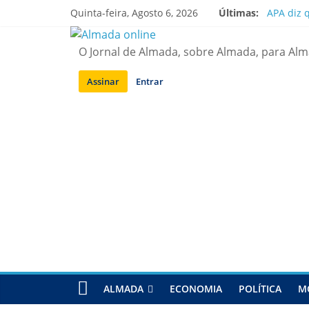
Saltar
Quinta-feira, Agosto 6, 2026
Últimas:
APA diz 
para
Laranjei
conteúdo
Ponte 25
O Jornal de Almada, sobre Almada, para Al
Situação
Sobreda |
Assinar
Entrar
ALMADA
ECONOMIA
POLÍTICA
M