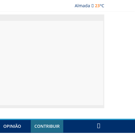
o
Almada
23
C
lmada
OPINIÃO
CONTRIBUIR