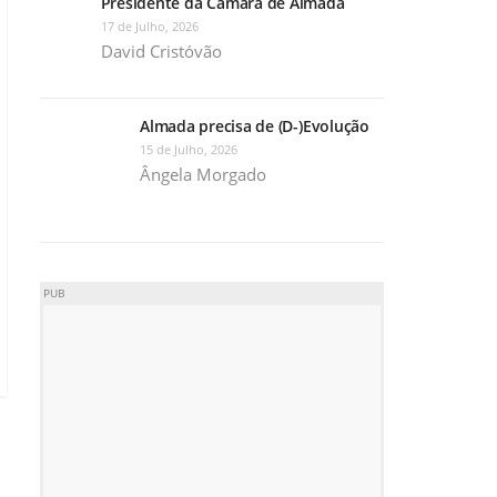
Presidente da Câmara de Almada
17 de Julho, 2026
David Cristóvão
Almada precisa de (D-)Evolução
15 de Julho, 2026
Ângela Morgado
PUB