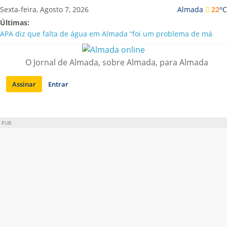
Saltar
o
Sexta-feira, Agosto 7, 2026
Almada
22
C
para
Últimas:
conteúdo
APA diz que falta de água em Almada “foi um problema de má
gestão”
Laranjeiro | Cultura pop asiática invade a Casa Amarela
O Jornal de Almada, sobre Almada, para Almada
Ponte 25 de Abril celebra 60 anos com programa cultural entre
Lisboa e Almada
Assinar
Entrar
Situação de alerta em Almada renovada até final de Agosto
Sobreda | Solar dos Zagallos acolhe festival “Interconnect”
PUB