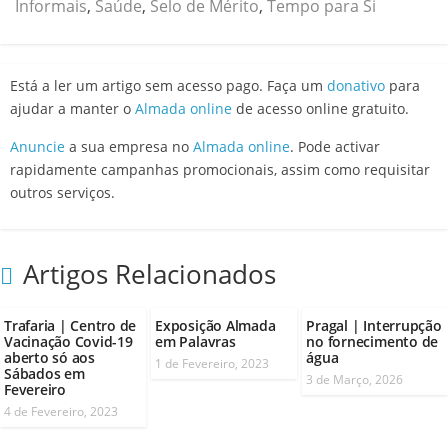
Informais
,
Saúde
,
Selo de Mérito
,
Tempo para Si
Está a ler um artigo sem acesso pago. Faça um
donativo
para
ajudar a manter o
Almada online
de acesso online gratuito.
Anuncie
a sua empresa no
Almada online
. Pode activar
rapidamente campanhas promocionais, assim como requisitar
outros serviços.
Artigos Relacionados
Trafaria | Centro de
Exposição Almada
Pragal | Interrupção
Vacinação Covid-19
em Palavras
no fornecimento de
aberto só aos
água
1 de Fevereiro, 2023
Sábados em
3 de Março, 2026
Fevereiro
4 de Fevereiro, 2023