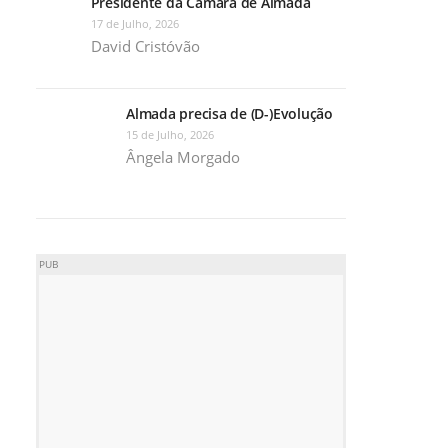
Presidente da Câmara de Almada
17 de Julho, 2026
David Cristóvão
Almada precisa de (D-)Evolução
15 de Julho, 2026
Ângela Morgado
PUB