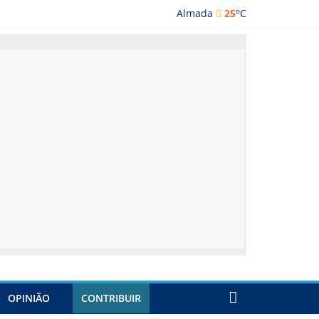
o
Almada
25
C
ada
OPINIÃO
CONTRIBUIR