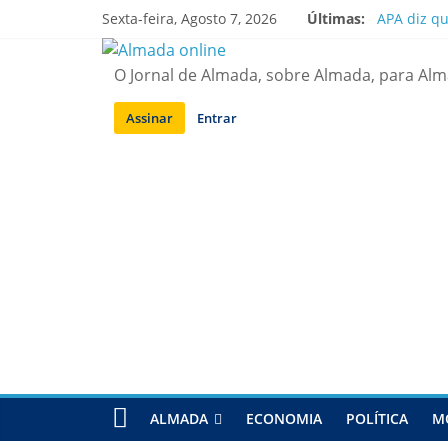
Saltar
Sexta-feira, Agosto 7, 2026
Últimas:
APA diz q
para
Laranjeiro
conteúdo
Ponte 25 d
O Jornal de Almada, sobre Almada, para Al
Situação d
Sobreda | 
Assinar
Entrar
ALMADA
ECONOMIA
POLÍTICA
M