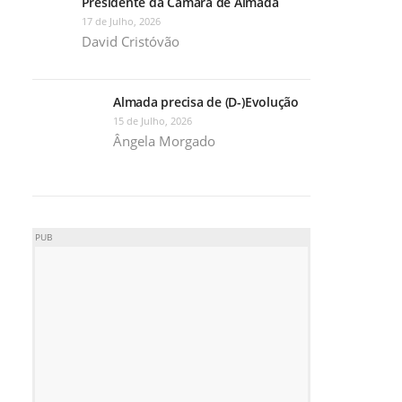
Presidente da Câmara de Almada
17 de Julho, 2026
David Cristóvão
Almada precisa de (D-)Evolução
15 de Julho, 2026
Ângela Morgado
PUB