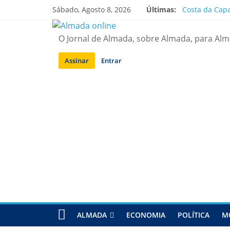
Saltar
Sábado, Agosto 8, 2026
Últimas:
Costa da Capa
para
APA diz que f
conteúdo
Laranjeiro | 
O Jornal de Almada, sobre Almada, para Al
Ponte 25 de A
Situação de a
Assinar
Entrar
ALMADA
ECONOMIA
POLÍTICA
M