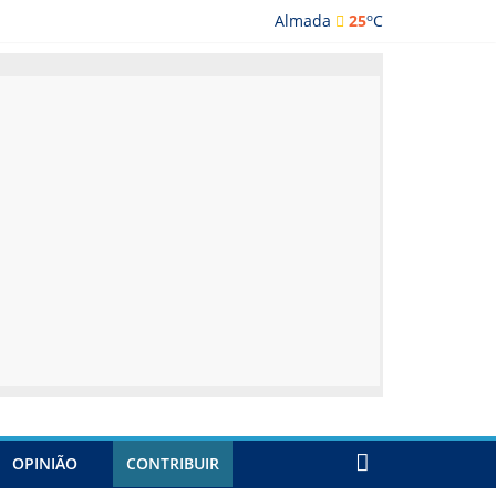
o
Almada
25
C
lmada
OPINIÃO
CONTRIBUIR