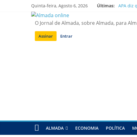
Saltar
Quinta-feira, Agosto 6, 2026
Últimas:
APA diz 
para
Laranjei
conteúdo
Ponte 25
O Jornal de Almada, sobre Almada, para Al
Situação
Sobreda |
Assinar
Entrar
ALMADA
ECONOMIA
POLÍTICA
M