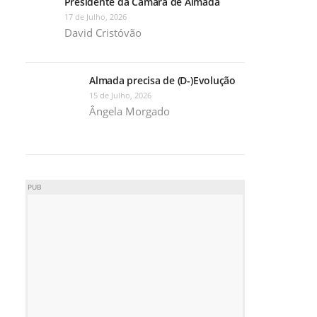
Presidente da Câmara de Almada
17 de Julho, 2026
David Cristóvão
Almada precisa de (D-)Evolução
15 de Julho, 2026
Ângela Morgado
PUB