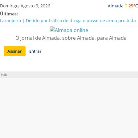
Saltar
o
Domingo, Agosto 9, 2026
Almada
25
C
para
Últimas:
conteúdo
Laranjeiro | Detido por tráfico de droga e posse de arma proibida
A “crise” da água em Almada: ilações e ensinamentos necessários
para o futuro
O Jornal de Almada, sobre Almada, para Almada
Costa da Caparica | Polícia Marítima e ASAE detectam
irregularidades em habitações e restaurantes
Assinar
Entrar
APA diz que falta de água em Almada “foi um problema de má
gestão”
Laranjeiro | Cultura pop asiática invade a Casa Amarela
PUB