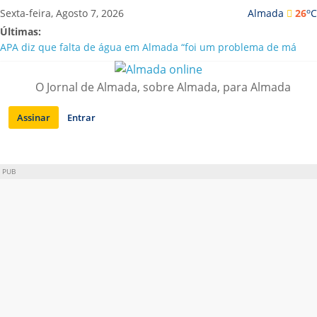
Saltar
o
Sexta-feira, Agosto 7, 2026
Almada
26
C
para
Últimas:
conteúdo
APA diz que falta de água em Almada “foi um problema de má
gestão”
Laranjeiro | Cultura pop asiática invade a Casa Amarela
O Jornal de Almada, sobre Almada, para Almada
Ponte 25 de Abril celebra 60 anos com programa cultural entre
Lisboa e Almada
Assinar
Entrar
Situação de alerta em Almada renovada até final de Agosto
Sobreda | Solar dos Zagallos acolhe festival “Interconnect”
PUB