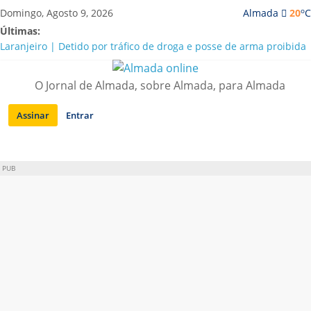
Saltar
o
Domingo, Agosto 9, 2026
Almada
20
C
para
Últimas:
conteúdo
Laranjeiro | Detido por tráfico de droga e posse de arma proibida
A “crise” da água em Almada: ilações e ensinamentos necessários
para o futuro
O Jornal de Almada, sobre Almada, para Almada
Costa da Caparica | Polícia Marítima e ASAE detectam
irregularidades em habitações e restaurantes
Assinar
Entrar
APA diz que falta de água em Almada “foi um problema de má
gestão”
Laranjeiro | Cultura pop asiática invade a Casa Amarela
PUB