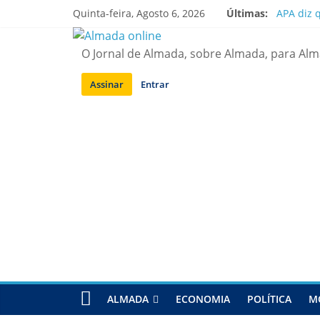
Saltar
Quinta-feira, Agosto 6, 2026
Últimas:
APA diz 
para
Laranjei
conteúdo
Ponte 25
O Jornal de Almada, sobre Almada, para Al
Situação
Sobreda |
Assinar
Entrar
ALMADA
ECONOMIA
POLÍTICA
M