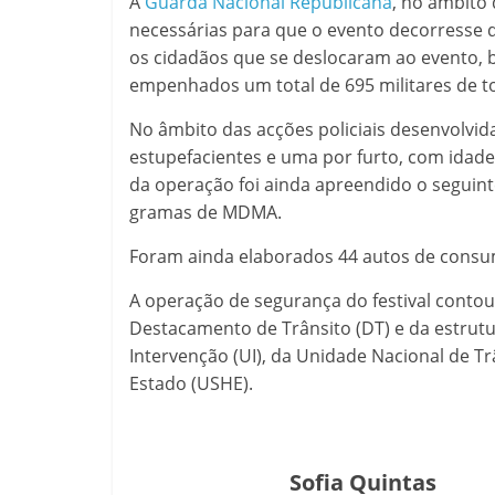
A
Guarda Nacional Republicana
, no âmbito 
necessárias para que o evento decorresse d
os cidadãos que se deslocaram ao evento, b
empenhados um total de 695 militares de t
No âmbito das acções policiais desenvolvida
estupefacientes e uma por furto, com idad
da operação foi ainda apreendido o seguinte
gramas de MDMA.
Foram ainda elaborados 44 autos de consu
A operação de segurança do festival contou
Destacamento de Trânsito (DT) e da estrutu
Intervenção (UI), da Unidade Nacional de T
Estado (USHE).
Sofia Quintas