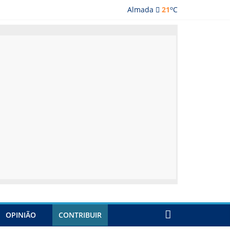
o
Almada
21
C
lmada
OPINIÃO
CONTRIBUIR