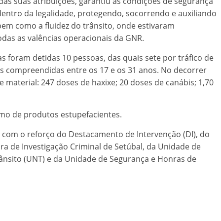
das suas atribuições, garantiu as condições de segurança
entro da legalidade, protegendo, socorrendo e auxiliando
em como a fluidez do trânsito, onde estivaram
odas as valências operacionais da GNR.
s foram detidas 10 pessoas, das quais sete por tráfico de
es compreendidas entre os 17 e os 31 anos. No decorrer
 material: 247 doses de haxixe; 20 doses de canábis; 1,70
mo de produtos estupefacientes.
 com o reforço do Destacamento de Intervenção (DI), do
ra de Investigação Criminal de Setúbal, da Unidade de
rânsito (UNT) e da Unidade de Segurança e Honras de