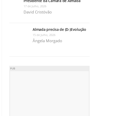
Presidente da Câmara de Almada
17 de Julho, 2026
David Cristóvão
Almada precisa de (D-)Evolução
15 de Julho, 2026
Ângela Morgado
PUB