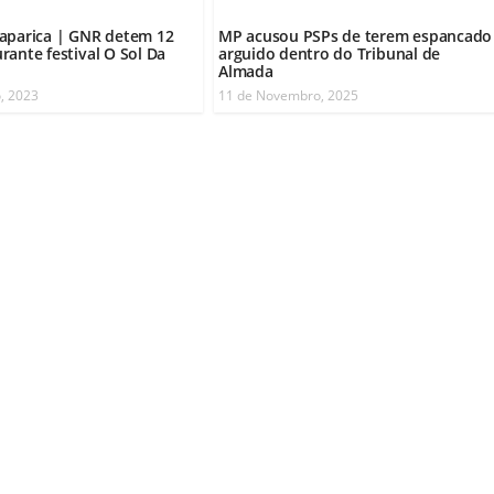
aparica | GNR detem 12
MP acusou PSPs de terem espancado
rante festival O Sol Da
arguido dentro do Tribunal de
Almada
, 2023
11 de Novembro, 2025