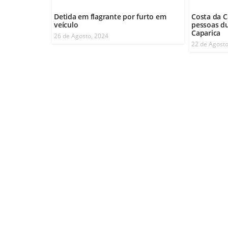
Detida em flagrante por furto em
Costa da C
veículo
pessoas du
Caparica
26 de Agosto, 2024
22 de Agosto