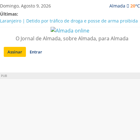
Saltar
o
Domingo, Agosto 9, 2026
Almada
20
C
para
Últimas:
conteúdo
Laranjeiro | Detido por tráfico de droga e posse de arma proibida
A “crise” da água em Almada: ilações e ensinamentos necessários
para o futuro
O Jornal de Almada, sobre Almada, para Almada
Costa da Caparica | Polícia Marítima e ASAE detectam
irregularidades em habitações e restaurantes
Assinar
Entrar
APA diz que falta de água em Almada “foi um problema de má
gestão”
Laranjeiro | Cultura pop asiática invade a Casa Amarela
PUB