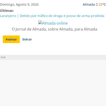
Saltar
o
Domingo, Agosto 9, 2026
Almada
22
C
para
Últimas:
conteúdo
Laranjeiro | Detido por tráfico de droga e posse de arma proibida
A “crise” da água em Almada: ilações e ensinamentos necessários
para o futuro
O Jornal de Almada, sobre Almada, para Almada
Costa da Caparica | Polícia Marítima e ASAE detectam
irregularidades em habitações e restaurantes
Assinar
Entrar
APA diz que falta de água em Almada “foi um problema de má
gestão”
Laranjeiro | Cultura pop asiática invade a Casa Amarela
PUB