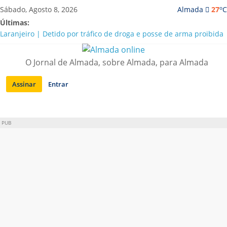
Saltar
o
Sábado, Agosto 8, 2026
Almada
27
C
para
Últimas:
conteúdo
Laranjeiro | Detido por tráfico de droga e posse de arma proibida
A “crise” da água em Almada: ilações e ensinamentos necessários
para o futuro
O Jornal de Almada, sobre Almada, para Almada
Costa da Caparica | Polícia Marítima e ASAE detectam
irregularidades em habitações e restaurantes
Assinar
Entrar
APA diz que falta de água em Almada “foi um problema de má
gestão”
Laranjeiro | Cultura pop asiática invade a Casa Amarela
PUB