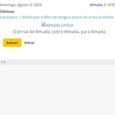
Saltar
o
Domingo, Agosto 9, 2026
Almada
20
C
para
Últimas:
conteúdo
Laranjeiro | Detido por tráfico de droga e posse de arma proibida
A “crise” da água em Almada: ilações e ensinamentos necessários
para o futuro
O Jornal de Almada, sobre Almada, para Almada
Costa da Caparica | Polícia Marítima e ASAE detectam
irregularidades em habitações e restaurantes
Assinar
Entrar
APA diz que falta de água em Almada “foi um problema de má
gestão”
Laranjeiro | Cultura pop asiática invade a Casa Amarela
PUB