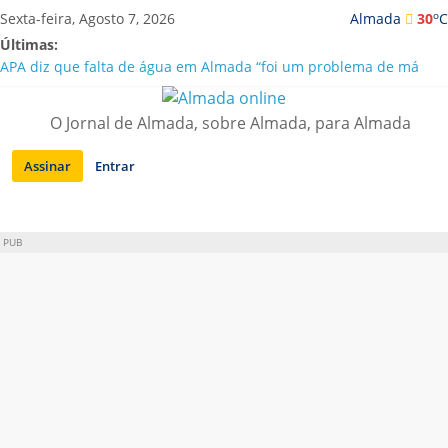
Saltar
o
Sexta-feira, Agosto 7, 2026
Almada
30
C
para
Últimas:
conteúdo
APA diz que falta de água em Almada “foi um problema de má
gestão”
Laranjeiro | Cultura pop asiática invade a Casa Amarela
O Jornal de Almada, sobre Almada, para Almada
Ponte 25 de Abril celebra 60 anos com programa cultural entre
Lisboa e Almada
Assinar
Entrar
Situação de alerta em Almada renovada até final de Agosto
Sobreda | Solar dos Zagallos acolhe festival “Interconnect”
PUB