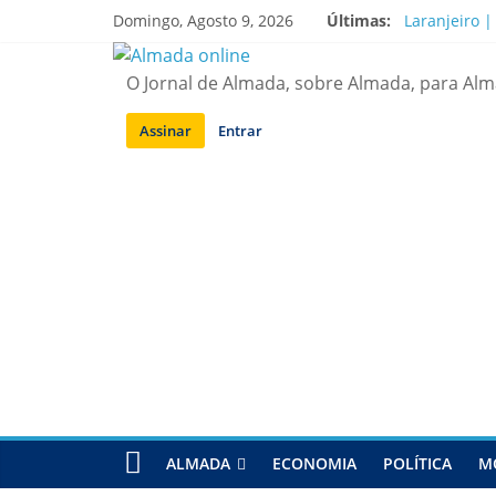
Saltar
Domingo, Agosto 9, 2026
Últimas:
Laranjeiro |
para
A “crise” d
conteúdo
Costa da Ca
O Jornal de Almada, sobre Almada, para Al
APA diz que
Laranjeiro |
Assinar
Entrar
ALMADA
ECONOMIA
POLÍTICA
M