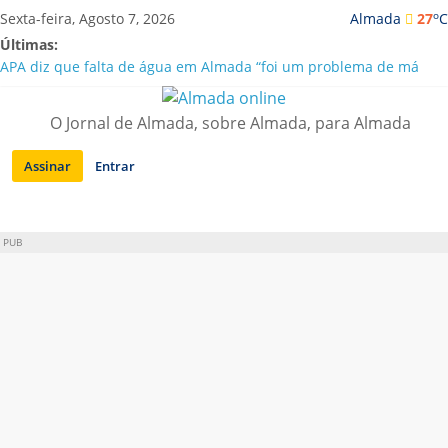
Saltar
o
Sexta-feira, Agosto 7, 2026
Almada
27
C
para
Últimas:
conteúdo
APA diz que falta de água em Almada “foi um problema de má
gestão”
Laranjeiro | Cultura pop asiática invade a Casa Amarela
O Jornal de Almada, sobre Almada, para Almada
Ponte 25 de Abril celebra 60 anos com programa cultural entre
Lisboa e Almada
Assinar
Entrar
Situação de alerta em Almada renovada até final de Agosto
Sobreda | Solar dos Zagallos acolhe festival “Interconnect”
PUB