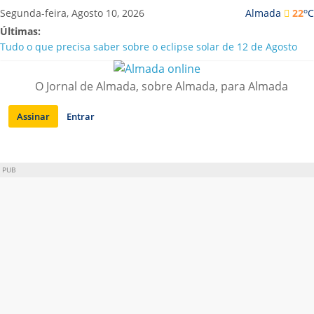
Saltar
o
Segunda-feira, Agosto 10, 2026
Almada
22
C
para
Últimas:
conteúdo
Tudo o que precisa saber sobre o eclipse solar de 12 de Agosto
Caparica | Orchestra GMO traz “Música sem Fronteiras” a Porto
Brandão
O Jornal de Almada, sobre Almada, para Almada
Laranjeiro | Detido por tráfico de droga e posse de arma proibida
A “crise” da água em Almada: ilações e ensinamentos necessários
Assinar
Entrar
para o futuro
Costa da Caparica | Polícia Marítima e ASAE detectam
irregularidades em habitações e restaurantes
PUB