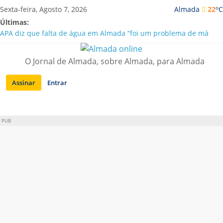
Saltar
o
Sexta-feira, Agosto 7, 2026
Almada
22
C
para
Últimas:
conteúdo
APA diz que falta de água em Almada “foi um problema de má
gestão”
Laranjeiro | Cultura pop asiática invade a Casa Amarela
O Jornal de Almada, sobre Almada, para Almada
Ponte 25 de Abril celebra 60 anos com programa cultural entre
Lisboa e Almada
Assinar
Entrar
Situação de alerta em Almada renovada até final de Agosto
Sobreda | Solar dos Zagallos acolhe festival “Interconnect”
PUB