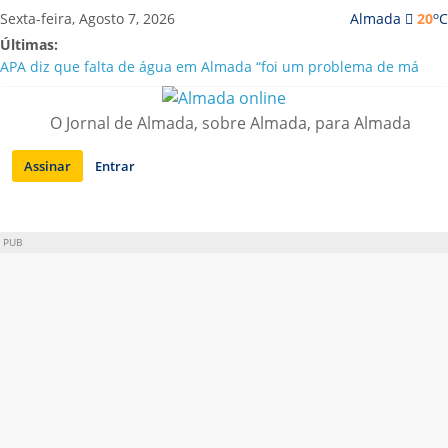
Saltar
o
Sexta-feira, Agosto 7, 2026
Almada
20
C
para
Últimas:
conteúdo
APA diz que falta de água em Almada “foi um problema de má
gestão”
Laranjeiro | Cultura pop asiática invade a Casa Amarela
O Jornal de Almada, sobre Almada, para Almada
Ponte 25 de Abril celebra 60 anos com programa cultural entre
Lisboa e Almada
Assinar
Entrar
Situação de alerta em Almada renovada até final de Agosto
Sobreda | Solar dos Zagallos acolhe festival “Interconnect”
PUB