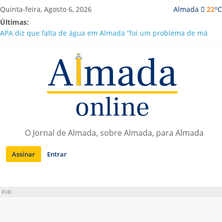
Saltar
o
Quinta-feira, Agosto 6, 2026
Almada
22
C
para
Últimas:
conteúdo
APA diz que falta de água em Almada “foi um problema de má
gestão”
Laranjeiro | Cultura pop asiática invade a Casa Amarela
Ponte 25 de Abril celebra 60 anos com programa cultural entre
Lisboa e Almada
Situação de alerta em Almada renovada até final de Agosto
Sobreda | Solar dos Zagallos acolhe festival “Interconnect”
O Jornal de Almada, sobre Almada, para Almada
Assinar
Entrar
PUB