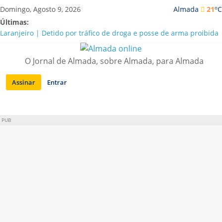
Saltar
o
Domingo, Agosto 9, 2026
Almada
21
C
para
Últimas:
conteúdo
Laranjeiro | Detido por tráfico de droga e posse de arma proibida
A “crise” da água em Almada: ilações e ensinamentos necessários
para o futuro
O Jornal de Almada, sobre Almada, para Almada
Costa da Caparica | Polícia Marítima e ASAE detectam
irregularidades em habitações e restaurantes
Assinar
Entrar
APA diz que falta de água em Almada “foi um problema de má
gestão”
Laranjeiro | Cultura pop asiática invade a Casa Amarela
PUB