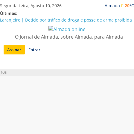
Saltar
o
Segunda-feira, Agosto 10, 2026
Almada
20
C
para
Últimas:
conteúdo
Laranjeiro | Detido por tráfico de droga e posse de arma proibida
A “crise” da água em Almada: ilações e ensinamentos necessários
para o futuro
O Jornal de Almada, sobre Almada, para Almada
Costa da Caparica | Polícia Marítima e ASAE detectam
irregularidades em habitações e restaurantes
Assinar
Entrar
APA diz que falta de água em Almada “foi um problema de má
gestão”
Laranjeiro | Cultura pop asiática invade a Casa Amarela
PUB