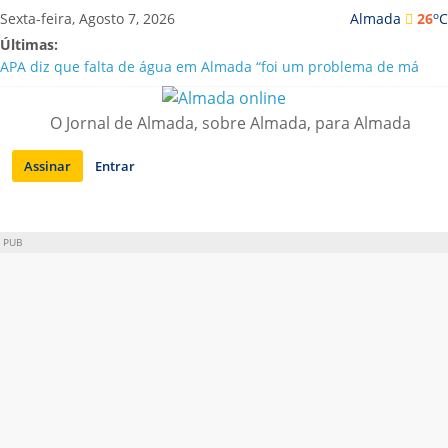
Saltar
o
Sexta-feira, Agosto 7, 2026
Almada
26
C
para
Últimas:
conteúdo
APA diz que falta de água em Almada “foi um problema de má
gestão”
Laranjeiro | Cultura pop asiática invade a Casa Amarela
O Jornal de Almada, sobre Almada, para Almada
Ponte 25 de Abril celebra 60 anos com programa cultural entre
Lisboa e Almada
Assinar
Entrar
Situação de alerta em Almada renovada até final de Agosto
Sobreda | Solar dos Zagallos acolhe festival “Interconnect”
PUB