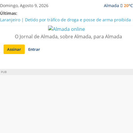
Saltar
o
Domingo, Agosto 9, 2026
Almada
20
C
para
Últimas:
conteúdo
Laranjeiro | Detido por tráfico de droga e posse de arma proibida
A “crise” da água em Almada: ilações e ensinamentos necessários
para o futuro
O Jornal de Almada, sobre Almada, para Almada
Costa da Caparica | Polícia Marítima e ASAE detectam
irregularidades em habitações e restaurantes
Assinar
Entrar
APA diz que falta de água em Almada “foi um problema de má
gestão”
Laranjeiro | Cultura pop asiática invade a Casa Amarela
PUB