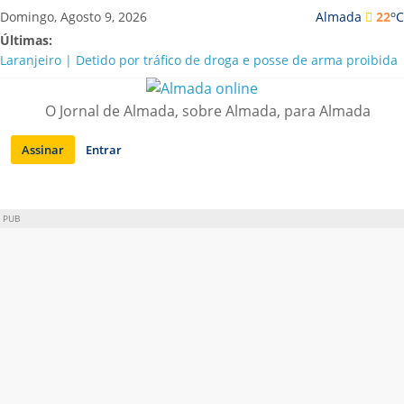
Saltar
o
Domingo, Agosto 9, 2026
Almada
22
C
para
Últimas:
conteúdo
Laranjeiro | Detido por tráfico de droga e posse de arma proibida
A “crise” da água em Almada: ilações e ensinamentos necessários
para o futuro
O Jornal de Almada, sobre Almada, para Almada
Costa da Caparica | Polícia Marítima e ASAE detectam
irregularidades em habitações e restaurantes
Assinar
Entrar
APA diz que falta de água em Almada “foi um problema de má
gestão”
Laranjeiro | Cultura pop asiática invade a Casa Amarela
PUB