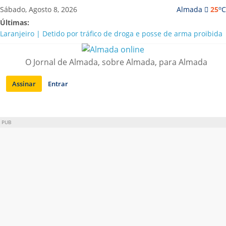
Saltar
o
Sábado, Agosto 8, 2026
Almada
25
C
para
Últimas:
conteúdo
Laranjeiro | Detido por tráfico de droga e posse de arma proibida
A “crise” da água em Almada: ilações e ensinamentos necessários
para o futuro
O Jornal de Almada, sobre Almada, para Almada
Costa da Caparica | Polícia Marítima e ASAE detectam
irregularidades em habitações e restaurantes
Assinar
Entrar
APA diz que falta de água em Almada “foi um problema de má
gestão”
Laranjeiro | Cultura pop asiática invade a Casa Amarela
PUB