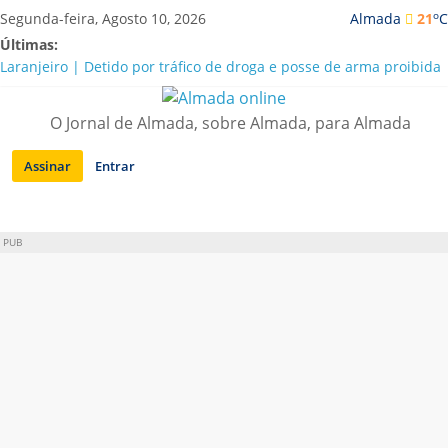
Saltar
o
Segunda-feira, Agosto 10, 2026
Almada
21
C
para
Últimas:
conteúdo
Laranjeiro | Detido por tráfico de droga e posse de arma proibida
A “crise” da água em Almada: ilações e ensinamentos necessários
para o futuro
O Jornal de Almada, sobre Almada, para Almada
Costa da Caparica | Polícia Marítima e ASAE detectam
irregularidades em habitações e restaurantes
Assinar
Entrar
APA diz que falta de água em Almada “foi um problema de má
gestão”
Laranjeiro | Cultura pop asiática invade a Casa Amarela
PUB