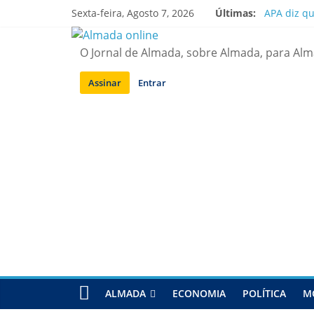
Saltar
Sexta-feira, Agosto 7, 2026
Últimas:
APA diz q
para
Laranjeiro
conteúdo
Ponte 25 d
O Jornal de Almada, sobre Almada, para Al
Situação d
Sobreda | 
Assinar
Entrar
ALMADA
ECONOMIA
POLÍTICA
M