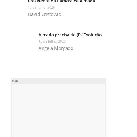
Presidente da Câmara de Almada
17 de Julho, 2026
David Cristóvão
Almada precisa de (D-)Evolução
15 de Julho, 2026
Ângela Morgado
PUB