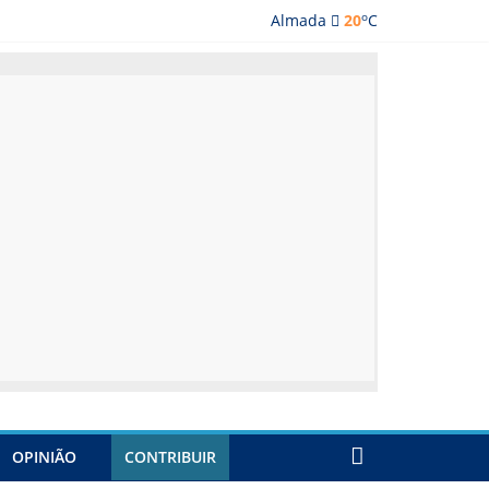
o
Almada
20
C
ada
OPINIÃO
CONTRIBUIR