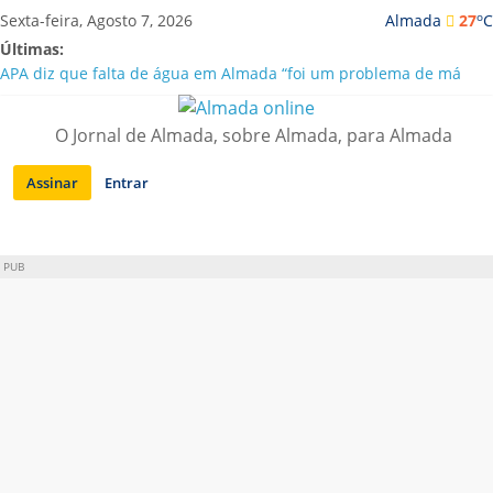
Saltar
o
Sexta-feira, Agosto 7, 2026
Almada
27
C
para
Últimas:
conteúdo
APA diz que falta de água em Almada “foi um problema de má
gestão”
Laranjeiro | Cultura pop asiática invade a Casa Amarela
O Jornal de Almada, sobre Almada, para Almada
Ponte 25 de Abril celebra 60 anos com programa cultural entre
Lisboa e Almada
Assinar
Entrar
Situação de alerta em Almada renovada até final de Agosto
Sobreda | Solar dos Zagallos acolhe festival “Interconnect”
PUB