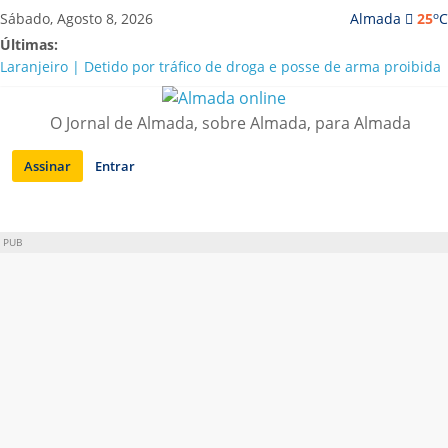
Saltar
o
Sábado, Agosto 8, 2026
Almada
25
C
para
Últimas:
conteúdo
Laranjeiro | Detido por tráfico de droga e posse de arma proibida
A “crise” da água em Almada: ilações e ensinamentos necessários
para o futuro
O Jornal de Almada, sobre Almada, para Almada
Costa da Caparica | Polícia Marítima e ASAE detectam
irregularidades em habitações e restaurantes
Assinar
Entrar
APA diz que falta de água em Almada “foi um problema de má
gestão”
Laranjeiro | Cultura pop asiática invade a Casa Amarela
PUB