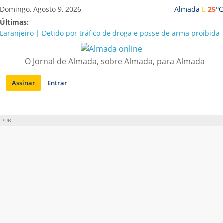
Saltar
o
Domingo, Agosto 9, 2026
Almada
25
C
para
Últimas:
conteúdo
Laranjeiro | Detido por tráfico de droga e posse de arma proibida
A “crise” da água em Almada: ilações e ensinamentos necessários
para o futuro
O Jornal de Almada, sobre Almada, para Almada
Costa da Caparica | Polícia Marítima e ASAE detectam
irregularidades em habitações e restaurantes
Assinar
Entrar
APA diz que falta de água em Almada “foi um problema de má
gestão”
Laranjeiro | Cultura pop asiática invade a Casa Amarela
PUB