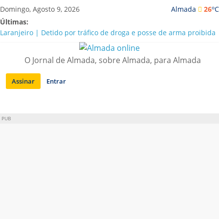
Saltar
o
Domingo, Agosto 9, 2026
Almada
26
C
para
Últimas:
conteúdo
Laranjeiro | Detido por tráfico de droga e posse de arma proibida
A “crise” da água em Almada: ilações e ensinamentos necessários
para o futuro
O Jornal de Almada, sobre Almada, para Almada
Costa da Caparica | Polícia Marítima e ASAE detectam
irregularidades em habitações e restaurantes
Assinar
Entrar
APA diz que falta de água em Almada “foi um problema de má
gestão”
Laranjeiro | Cultura pop asiática invade a Casa Amarela
PUB