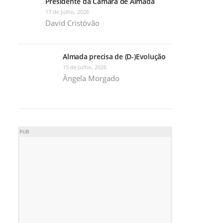
Presidente da Câmara de Almada
17 de Julho, 2026
David Cristóvão
Almada precisa de (D-)Evolução
15 de Julho, 2026
Ângela Morgado
PUB