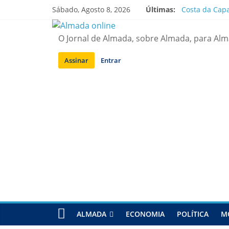
Saltar
Sábado, Agosto 8, 2026
Últimas:
Costa da Capa
para
APA diz que f
conteúdo
Laranjeiro | 
O Jornal de Almada, sobre Almada, para Al
Ponte 25 de A
Situação de a
Assinar
Entrar
ALMADA
ECONOMIA
POLÍTICA
M